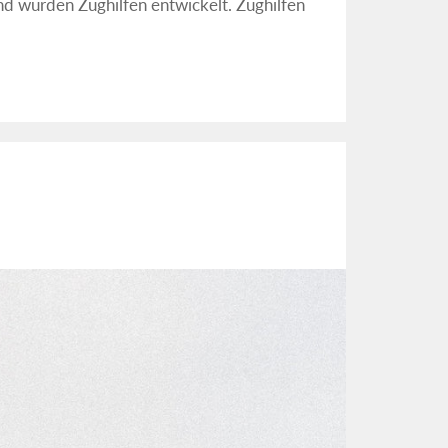
rund wurden Zughilfen entwickelt. Zughilfen