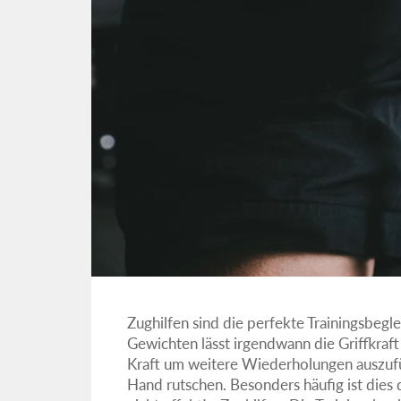
Zughilfen sind die perfekte Trainingsbegl
Gewichten lässt irgendwann die Griffkraf
Kraft um weitere Wiederholungen auszuf
Hand rutschen. Besonders häufig ist die