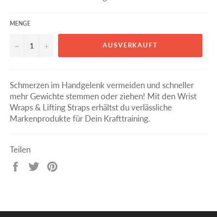
MENGE
−
+
AUSVERKAUFT
Schmerzen im Handgelenk vermeiden und schneller
mehr Gewichte stemmen oder ziehen! Mit den Wrist
Wraps & Lifting Straps erhältst du verlässliche
Markenprodukte für Dein Krafttraining.
Teilen
Auf
Auf
Auf
Facebook
Twitter
Pinterest
teilen
twittern
pinnen