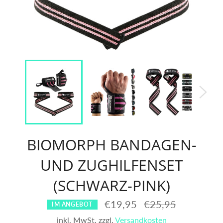
BIOMORPH BANDAGEN-
UND ZUGHILFENSET
(SCHWARZ-PINK)
Normaler
€19,95
€25,95
IM ANGEBOT
Preis
inkl. MwSt. zzgl.
Versandkosten